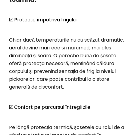
☑️
Protecție împotriva frigului
Chiar dacă temperaturile nu au scăzut dramatic,
aerul devine mai rece și mai umed, mai ales
dimineața și seara. O pereche bună de șosete
oferă protecția necesară, menținând căldura
corpului și prevenind senzația de frig la nivelul
picioarelor, care poate contribui la o stare
generală de disconfort.
☑️
Confort pe parcursul întregii zile
Pe lângă protecția termică, șosetele au rolul de a