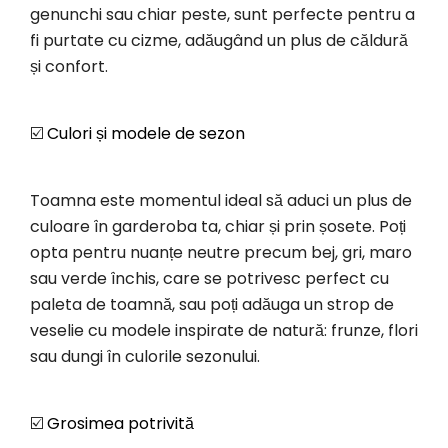
genunchi sau chiar peste, sunt perfecte pentru a
fi purtate cu cizme, adăugând un plus de căldură
și confort.
☑️
Culori și modele de sezon
Toamna este momentul ideal să aduci un plus de
culoare în garderoba ta, chiar și prin șosete. Poți
opta pentru nuanțe neutre precum bej, gri, maro
sau verde închis, care se potrivesc perfect cu
paleta de toamnă, sau poți adăuga un strop de
veselie cu modele inspirate de natură: frunze, flori
sau dungi în culorile sezonului.
☑️
Grosimea potrivită