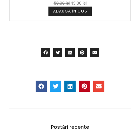
50,00
lei
43,00
lei
ADAUGĂ ÎN COȘ
Postări recente