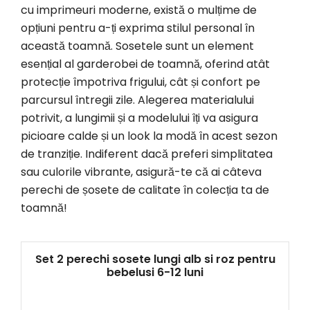
cu imprimeuri moderne, există o mulțime de
opțiuni pentru a-ți exprima stilul personal în
această toamnă. Sosetele sunt un element
esențial al garderobei de toamnă, oferind atât
protecție împotriva frigului, cât și confort pe
parcursul întregii zile. Alegerea materialului
potrivit, a lungimii și a modelului îți va asigura
picioare calde și un look la modă în acest sezon
de tranziție. Indiferent dacă preferi simplitatea
sau culorile vibrante, asigură-te că ai câteva
perechi de șosete de calitate în colecția ta de
toamnă!
Set 2 perechi sosete lungi alb si roz pentru
bebelusi 6-12 luni