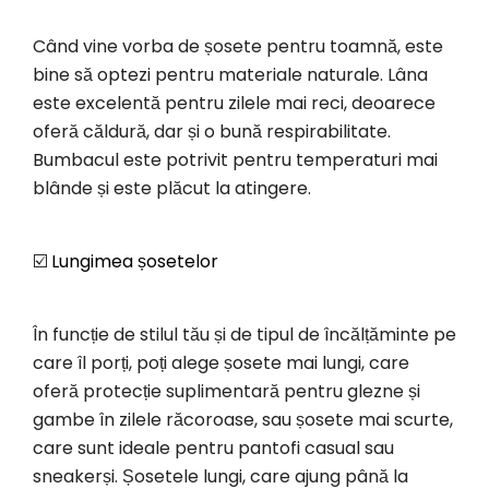
Când vine vorba de șosete pentru toamnă, este
bine să optezi pentru materiale naturale. Lâna
este excelentă pentru zilele mai reci, deoarece
oferă căldură, dar și o bună respirabilitate.
Bumbacul este potrivit pentru temperaturi mai
blânde și este plăcut la atingere.
☑️
Lungimea șosetelor
În funcție de stilul tău și de tipul de încălțăminte pe
care îl porți, poți alege șosete mai lungi, care
oferă protecție suplimentară pentru glezne și
gambe în zilele răcoroase, sau șosete mai scurte,
care sunt ideale pentru pantofi casual sau
sneakerși. Șosetele lungi, care ajung până la