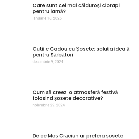
Care sunt cei mai călduroși ciorapi
pentru iarnă?
ianuarie 16, 2025
Cutiile Cadou cu Șosete: soluția ideală
pentru Sărbători
decembrie 9, 2024
Cum să creezi o atmosferă festivă
folosind șosete decorative?
noiembrie 29, 2024
De ce Moș Crăciun ar prefera șosete