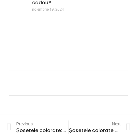
cadou?
noiembrie 19, 2024
Previous
Next
Șosetele colorate: un strop de veselie în ținutele tale
Șosetele colorate – expresia personalității tale