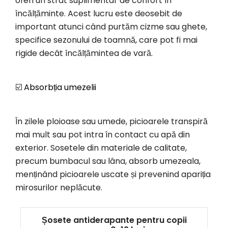
oferi un strat suplimentar de confort în
încălțăminte. Acest lucru este deosebit de
important atunci când purtăm cizme sau ghete,
specifice sezonului de toamnă, care pot fi mai
rigide decât încălțămintea de vară.
☑️
Absorbția umezelii
În zilele ploioase sau umede, picioarele transpiră
mai mult sau pot intra în contact cu apă din
exterior. Sosetele din materiale de calitate,
precum bumbacul sau lâna, absorb umezeala,
menținând picioarele uscate și prevenind apariția
mirosurilor neplăcute.
Șosete antiderapante pentru copii