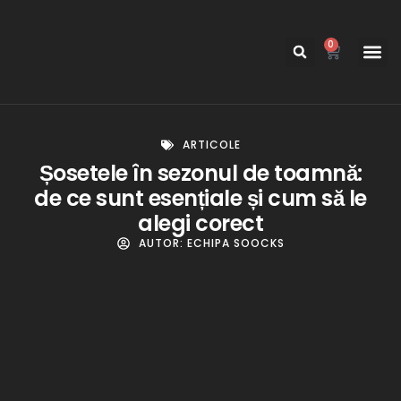
0
Despre noi
Promotii
Pachete
ARTICOLE
Șosetele în sezonul de toamnă:
de ce sunt esențiale și cum să le
alegi corect
AUTOR:
ECHIPA SOOCKS