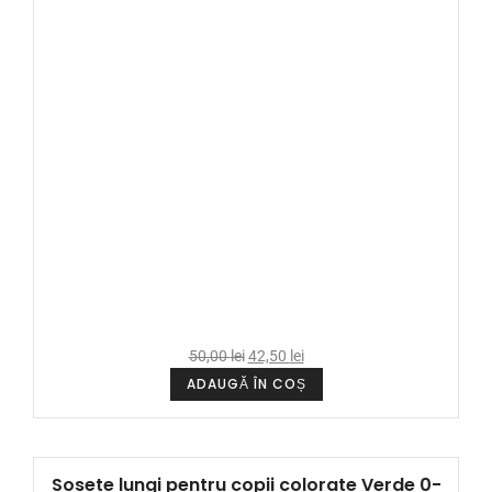
50,00
lei
42,50
lei
ADAUGĂ ÎN COȘ
Sosete lungi pentru copii colorate Verde 0-