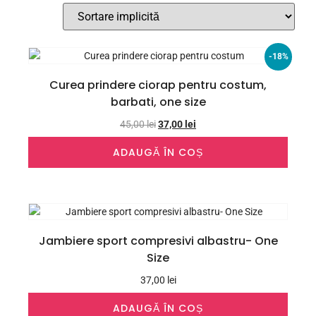
-18%
Curea prindere ciorap pentru costum,
barbati, one size
45,00
lei
37,00
lei
ADAUGĂ ÎN COȘ
Jambiere sport compresivi albastru- One
Size
37,00
lei
ADAUGĂ ÎN COȘ