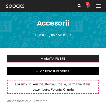
0
Despre noi
Promotii
Pachete
Accesorii
Prima pagină
/ Accesorii
+ ARATĂ FILTRE
CATEGORII PRODUSE
Livram și în: Austria, Belgia, Croația, Germania, Italia,
Luxemburg, Polonia, Olanda
Afișez toate cele 8 rezultate