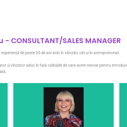
țu - CONSULTANT/SALES MANAGER
 experiență de peste 20 de ani atât în vânzări, cât și în antreprenoriat.
iator și vînzător aduc în față calitățile de care avem nevoie pentru introdu
ață.
șosetele capricioase pe care le vindem.
experiență cu copiii, o face pe Alexandra expertă în
Peste 10 ani de experiență în modă și peste 18 ani de