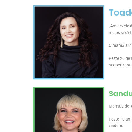
Toad
„Am nevoie de
multe, și să 
O mamă a 2 fe
Peste 20 de a
acoperiș tot c
Sandu
Mamă a doi co
Peste 10 ani 
vindem.