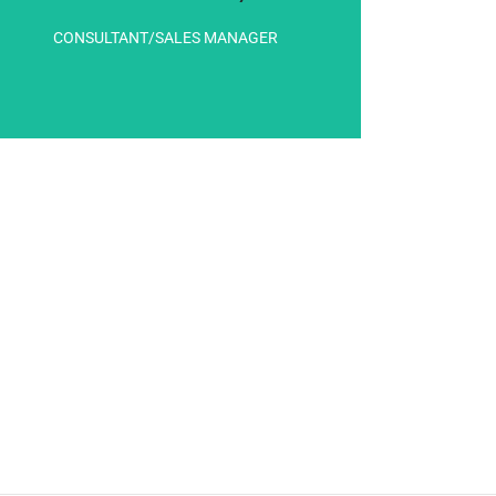
atât în vânzări, cât și în antreprenoriat.
CONSULTANT/SALES MANAGER
Tată și antreprenor cu o experiență de peste 20 de ani