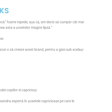
CKS
nâncă” foarte repede, așa că, am decis să cumpăr cât mai
iunea asta a șosetelor magice lipsă.”
ai.
făcut-o să creeze acest brand, pentru a găsi sub același
ei copiilor ei capricioși.
exandra expertă în șosetele capricioase pe care le