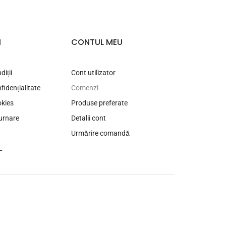
I
CONTUL MEU
diții
Cont utilizator
fidențialitate
Comenzi
okies
Produse preferate
turnare
Detalii cont
Urmărire comandă
L