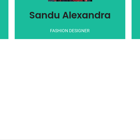
capricioși.
adolescentă, care cunoaște nevoile modei copiilor ei
Sandu Alexandra
Mamă a doi copii, băiat și fată, băiat mic și fată
FASHION DESIGNER