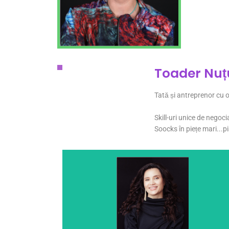
Toader Nu
Tată și antreprenor cu o
Skill-uri unice de negoc
Soocks în piețe mari...pi
nevoie pentru copiii tăi capricioși, de la 0-21 de ani.
acest brand, pentru a găsi sub același acoperiș tot ce ai
experiența în moda propiilor copii, au făcut-o să creeze
Peste 20 de ani de experiență ca antreprenor și
bucată de tort și o ceașcă de ceai.
O mamă a 2 fetițe, care vrea uneori să se relaxeze cu o