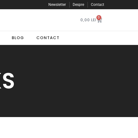
Plăți securizate
Newsletter
Despre
Contact
0
0,00
LEI
BLOG
CONTACT
KS