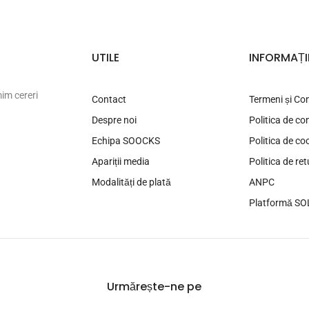
UTILE
INFORMAȚI
mim cereri
Contact
Termeni și Con
Despre noi
Politica de con
Echipa SOOCKS
Politica de co
Apariții media
Politica de re
Modalități de plată
ANPC
Platformă SO
Urmărește-ne pe