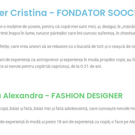
er Cristina - FONDATOR SOO
 o mulțime de șosete, pentru că copiii mei sunt mici, și, desigur, le „mă
trimit înapoi în lume, tuturor părinților care îmi cunosc suferința, în chest
tițe, care vrea uneori să se relaxeze cu o bucată de tort și o ceașcă de ce
ni de experiență ca antreprenor și experiența în moda propiilor copii, au 
e ai nevoie pentru copiii tăi capricioși, de la 0-21 de ani.
 Alexandra - FASHION DESIGNER
pii, băiat și fată, băiat mic și fată adolescentă, care cunoaște nevoile mod
de experiență în modă și peste 18 ani de experiență cu copiii, o face pe Al