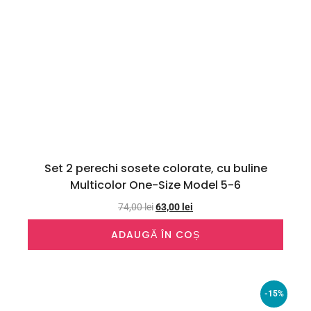
Set 2 perechi sosete colorate, cu buline
Multicolor One-Size Model 5-6
74,00
lei
63,00
lei
ADAUGĂ ÎN COȘ
-15%