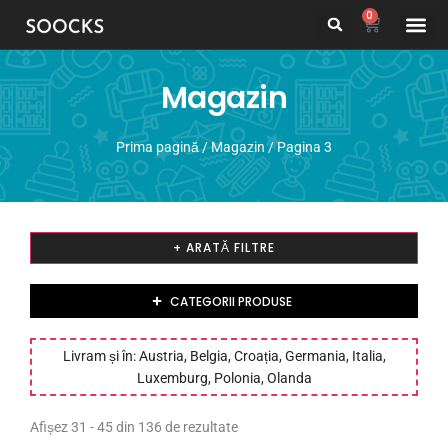
0
Despre noi
Promotii
Pachete
Magazin
Prima pagină
/
Magazin
/ Pagina 3
+ ARATĂ FILTRE
CATEGORII PRODUSE
Livram și în: Austria, Belgia, Croația, Germania, Italia,
Luxemburg, Polonia, Olanda
Afișez 31 - 45 din 136 de rezultate