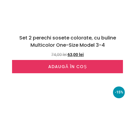
Set 2 perechi sosete colorate, cu buline
Multicolor One-Size Model 3-4
74,00
lei
63,00
lei
ADAUGĂ ÎN COȘ
-15%