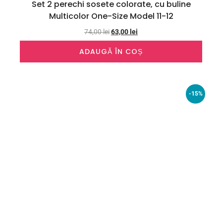
Set 2 perechi sosete colorate, cu buline
Multicolor One-Size Model 11-12
74,00
lei
63,00
lei
ADAUGĂ ÎN COȘ
-15%