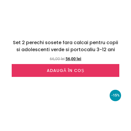
Set 2 perechi sosete fara calcai pentru copii
si adolescenti verde si portocaliu 3-12 ani
66,00
lei
56,00
lei
ADAUGĂ ÎN COȘ
-15%