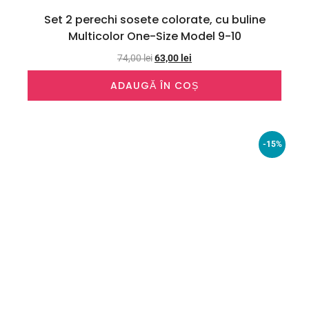
Set 2 perechi sosete colorate, cu buline
Multicolor One-Size Model 9-10
74,00
lei
63,00
lei
ADAUGĂ ÎN COȘ
-15%