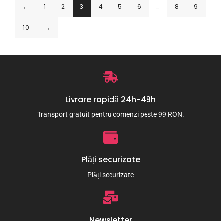
←
1
2
3
4
5
6
…
8
9
10
→
Livrare rapidă 24h-48h
Transport gratuit pentru comenzi peste 99 RON.
Plăți securizate
Plăți securizate
Newsletter